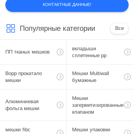
специализирует в мешках сплетенных
КОНТАКТНЫЕ ДАННЫЕ!
изготавливанием, мешках фильма,
бумажных полиэтиленовых пакетах,
напечатанных цветом мешках и мешках
Популярные категории
Все
громоздк с различными видами цветов, ...
вкладыши
ПП тканых мешков
сплетенные pp
Bopp прокатало
Мешки Multiwall
мешки
бумажные
Мешки
Алюминиевая
загерметизированные
фольга мешки
клапаном
мешки fibc
Мешки упаковки