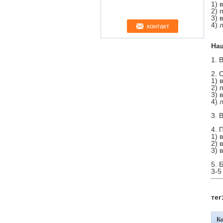
1) 
2) 
3) 
4) 
На
1. 
2. 
1) 
2) 
3) 
4) 
3. 
4. 
1) 
2) 
3) 
5. 
3-5
тег
К