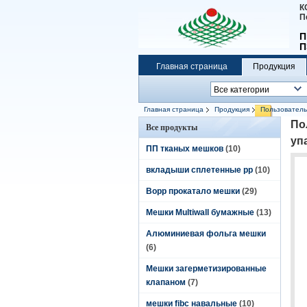
К
П
П
П
Главная страница
Продукция
Главная страница
Продукция
Пользователь
органического элемента
По
Все продукты
уп
ПП тканых мешков
(10)
вкладыши сплетенные pp
(10)
Bopp прокатало мешки
(29)
Мешки Multiwall бумажные
(13)
Алюминиевая фольга мешки
(6)
Мешки загерметизированные
клапаном
(7)
мешки fibc навальные
(10)