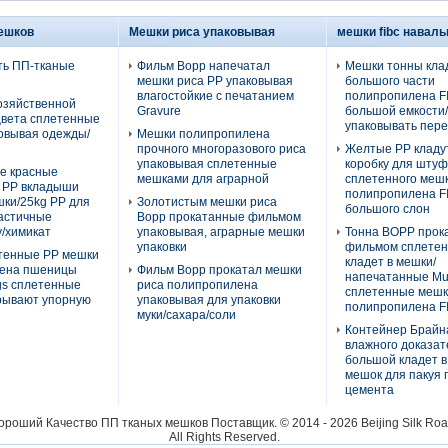
ешков
Мешки риса упаковывая
мешки fibc навал
ть ПП-тканые
Фильм Bopp напечатал
Мешки тонны кла
мешки риса PP упаковывая
большого части
влагостойкие с печатанием
полипропилена F
озяйственной
Gravure
большой емкости/
-цвета сплетенные
упаковывать пер
овывая одежды/
Мешки полипропилена
ы
прочного многоразового риса
Желтые PP кладу
упаковывая сплетенные
коробку для штуф
е красные
мешками для аграрной
сплетенного меш
 PP вкладыши
полипропилена F
шки/25kg PP для
Золотистым мешки риса
большого слон
ластичные
Bopp прокатанные фильмом
/химикат
упаковывая, аграрные мешки
Тонна BOPP прок
упаковки
фильмом сплетен
тенные PP мешки
кладет в мешки/
ена пшеницы
Фильм Bopp прокатал мешки
напечатанные Mul
gs сплетенные
риса полипропилена
сплетенные меш
срывают упорную
упаковывая для упаковки
полипропилена F
муки/сахара/соли
Контейнер Брайн
влажного доказат
большой кладет в
мешок для пакуя 
цемента
роший Качество ПП тканых мешков Поставщик. © 2014 - 2026 Beijing Silk Road
All Rights Reserved.