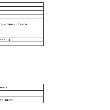
одиночный стежок
тороны
зноса
ресылкой