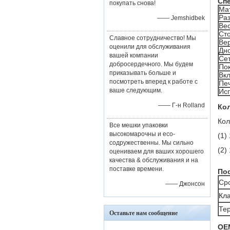
Сп
покупать снова!
Ма
Ра
—— Jemshidbek
Вес
Ст
Славное сотрудничество! Мы
Вер
оценили для обслуживания
Дн
вашей компании
Се
добросердечного. Мы будем
По
приказывать больше и
Вк
посмотреть вперед к работе с
Пе
ваше следующим.
Ис
—— Г-н Rolland
Кол
Кол
Все мешки упаковки
высокомарочны и eco-
(1)
содружественны. Мы сильно
(2)
оцениваем для ваших хорошего
качества & обслуживания и на
поставке времени.
Пос
Сро
—— Джонсон
Кла
Те
Оставьте нам сообщение
OE