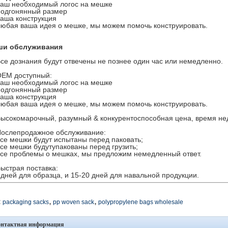
ваш необходимый логос на мешке
подгонянный размер
ваша конструкция
любая ваша идея о мешке, мы можем помочь конструировать.
ши обслуживания
Все дознания будут отвечены не познее один час или немедленно.
OEM доступный:
ваш необходимый логос на мешке
подгонянный размер
ваша конструкция
любая ваша идея о мешке, мы можем помочь конструировать.
Высокомарочный, разумный & конкурентоспособная цена, время нед
Послепродажное обслуживание:
все мешки будут испытаны перед паковать;
все мешки будутупакованы перед грузить;
все проблемы о мешках, мы предложим немедленный ответ.
Быстрая поставка:
 дней для образца, и 15-20 дней для навальной продукции.
,
,
:
packaging sacks
pp woven sack
polypropylene bags wholesale
онтактная информация