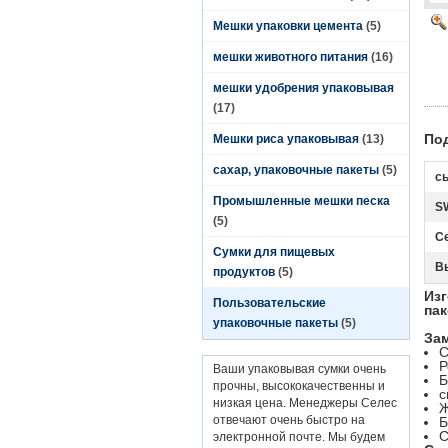
Мешки упаковки цемента
(5)
мешки животного питания
(16)
мешки удобрения упаковывая
(17)
По
Мешки риса упаковывая
(13)
сахар, упаковочные пакеты
(5)
с
Промышленные мешки песка
S
(5)
Се
Сумки для пищевых
В
продуктов
(5)
Из
Пользовательские
пак
упаковочные пакеты
(5)
Зам
С
Р
Ваши упаковывая сумки очень
Б
прочны, высококачественны и
с
низкая цена. Менеджеры Селес
Ж
отвечают очень быстро на
Б
С
электронной почте. Мы будем