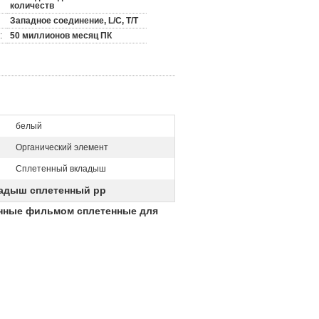
количеств
Западное соединение, L/C, T/T
:
50 миллионов месяц ПК
белый
Органический элемент
Сплетенный вкладыш
адыш сплетенный pp
анные фильмом сплетенные для