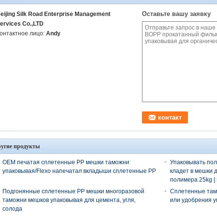
Оставьте вашу заявку
eijing Silk Road Enterprise Management
ervices Co.,LTD
онтактное лицо:
Andy
угие продукты
OEM печатая сплетенные PP мешки таможни
Упаковывать пол
упаковывая/Flexo напечатал вкладыши сплетенные PP
кладет в мешки 
полимера 25kg |
Подгонянные сплетенные PP мешки многоразовой
Сплетенные там
таможни мешков упаковывая для цемента, угля,
или удобрения у
солода