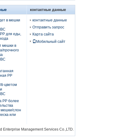
ьные
контактные данные
дет в мешки
контактные данные
Отправить запрос
IBC
PP для еды,
Карта сайта
ехода
Мобильный сайт
т мешки в
а/прочного
ка
IBC
атанная
ная PP
ti-цветом
ки
IBC
а PP более
ельства
 мешки/слон
песка или
 Enterprise Management Services Co.,LTD.