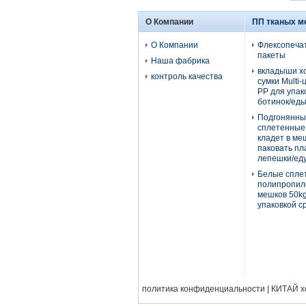
О Компании
ПП тканых м
О Компании
Флексопеча
пакеты
Наша фабрика
вкладыши х
контроль качества
сумки Multi
PP для упак
ботинок/ед
Подгонянны
сплетенные
кладет в ме
паковать п
лепешки/еду
Белые спле
полипропил
мешков 50k
упаковкой 
политика конфиденциальности
| КИТАЙ хо