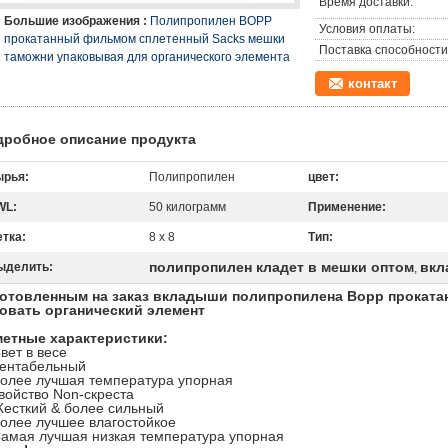
Время доставки:
Большие изображения :
Полипропилен BOPP
Условия оплаты:
прокатанный фильмом сплетенный Sacks мешки
Поставка способности
таможни упаковывая для органического элемента
контакт
дробное описание продукта
ырья:
Полипропилен
цвет:
WL:
50 килограмм
Применение:
тка:
8 x 8
Тип:
полипропилен кладет в мешки оптом
вкл
ыделить:
,
готовленным на заказ вкладыши полипропилена Bopp прокат
овать органический элемент
етные характеристики:
вет в весе
ентабельный
олее лучшая температура упорная
войство Non-скреста
есткий & более сильный
олее лучшее влагостойкое
амая лучшая низкая температура упорная