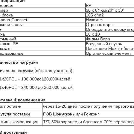
ецификации
териал
PP
змер
50 x 84 см/20" x 33"
 блока
105 g/m2
орона Guesset
Никакие
хняя часть
Отрезок жары
о
Определите створку & 
тка
10 x 10
крынный
Фильм Bopp
ладыш PE
Введенный внутрь
чатать
Печатание Flexo, обе с
пользование
Органический элемент
ичество нагрузки
ичество нагрузки (обжатая упаковка):
 1x20FCL = 100,000до120,000частей
 1x40FCL = 240.000 до 260.000частей
тавка & компенсация
к поставки
через 15-20 дней после получения первого в
узула поставки
FOB Шэньчжэнь или Гонконг
рмины компенсации
T/T, 30% заранее, и балансом 70% перед пе
M доступный