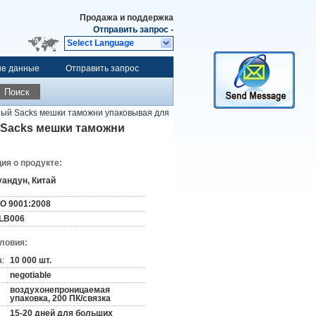
Продажа и поддержка
Отправить запрос
-
Select Language
ые данные
Отправить запрос
Поиск
ый Sacks мешки таможни упаковывая для
Sacks мешки таможни
я о продукте:
уандун, Китай
SO 9001:2008
LB006
словия:
:
10 000 шт.
negotiable
воздухонепроницаемая
упаковка, 200 ПК/связка
15-20 дней для больших