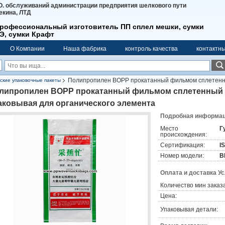
О. обслуживаний администрации предприятия шелкового пути
екина, ЛТД
рофессиональный изготовитель ПП сплел мешки, сумки
Э, сумки Крафт
О Компании
Наша фабрика
контроль качества
контактн
Полипропилен BOPP прокатанный фильмом сплетенн
ские упаковочные пакеты
липропилен BOPP прокатанный фильмом сплетенный 
аковывая для органического элемента
Подробная информаци
Место
Г
происхождения:
Сертификация:
I
Номер модели:
B
Оплата и доставка У
Количество мин заказа
Цена:
Упаковывая детали: