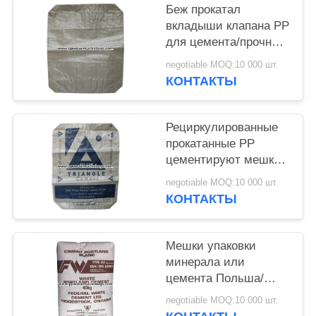
Беж прокатал
вкладыши клапана PP
для цемента/прочных
облегченных
negotiable MOQ:10 000 шт.
сплетенных мешков
КОНТАКТЫ
клапана
Рециркулированные
прокатанные PP
цементируют мешки
упаковки/50kgs
negotiable MOQ:10 000 шт.
напечатанные
КОНТАКТЫ
сплетенные
вкладыши мешка
клапана
Мешки упаковки
минерала или
цемента Польша/
вкладыши клапана
negotiable MOQ:10 000 шт.
бумаги Kraft блока