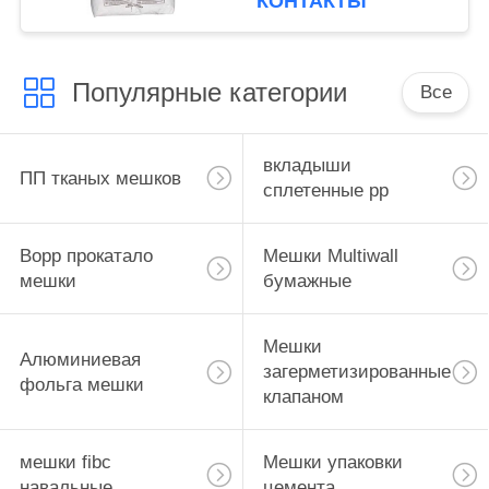
КОНТАКТЫ
нижние
Популярные категории
Все
вкладыши
ПП тканых мешков
сплетенные pp
Bopp прокатало
Мешки Multiwall
мешки
бумажные
Мешки
Алюминиевая
загерметизированные
фольга мешки
клапаном
мешки fibc
Мешки упаковки
навальные
цемента