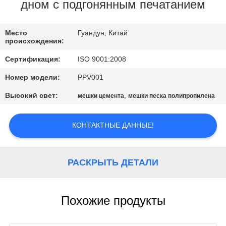
КОНТРОЛЬ
дном с подгонянным печатанием
КАЧЕСТВА
Место
Гуандун, Китай
происхождения:
КОНТАКТНЫЕ
Сертификация:
ISO 9001:2008
ДАННЫЕ
Номер модели:
PPV001
Высокий свет:
,
мешки цемента
мешки песка полипропилена
ОТПРАВИТЬ
ЗАПРОС
КОНТАКТНЫЕ ДАННЫЕ!
КАРТА
РАСКРЫТЬ ДЕТАЛИ
САЙТА
PRIVACY
Похожие продукты
POLICY