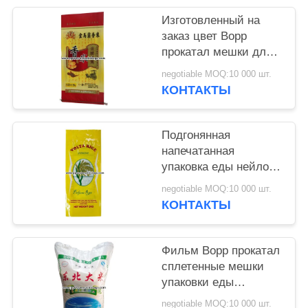
Изготовленный на
заказ цвет Bopp
прокатал мешки для
пакуя риса/муки,
negotiable MOQ:10 000 шт.
температуры упорной
КОНТАКТЫ
Подгонянная
напечатанная
упаковка еды нейлона
PP кладет в мешки
negotiable MOQ:10 000 шт.
для риса/семян/муки
КОНТАКТЫ
50 x 84 cm
Фильм Bopp прокатал
сплетенные мешки
упаковки еды
вкладышей
negotiable MOQ:10 000 шт.