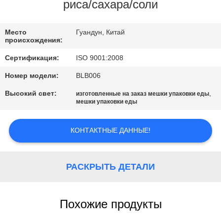
КОНТРОЛЬ
риса/сахара/соли
КАЧЕСТВА
Место
Гуандун, Китай
происхождения:
КОНТАКТНЫЕ
Сертификация:
ISO 9001:2008
ДАННЫЕ
Номер модели:
BLB006
Высокий свет:
,
изготовленные на заказ мешки упаковки еды
ОТПРАВИТЬ
мешки упаковки еды
ЗАПРОС
КОНТАКТНЫЕ ДАННЫЕ!
КАРТА
САЙТА
РАСКРЫТЬ ДЕТАЛИ
PRIVACY
Похожие продукты
POLICY