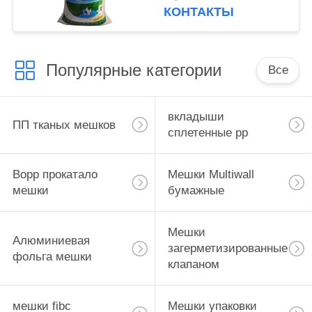
полипропилена Eco-
КОНТАКТЫ
содружественные
Популярные категории
Все
вкладыши
ПП тканых мешков
сплетенные pp
Bopp прокатало
Мешки Multiwall
мешки
бумажные
Мешки
Алюминиевая
загерметизированные
фольга мешки
клапаном
мешки fibc
Мешки упаковки