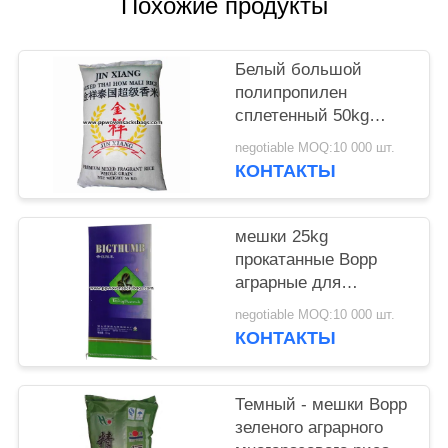
Похожие продукты
Белый большой
полипропилен
сплетенный 50kg
кладет на пакуя
negotiable MOQ:10 000 шт.
мешки риса 50 x 84 в
КОНТАКТЫ
мешки cm
мешки 25kg
прокатанные Bopp
аграрные для
паковать липкий рис
negotiable MOQ:10 000 шт.
с печатанием цвета
КОНТАКТЫ
Темный - мешки Bopp
зеленого аграрного