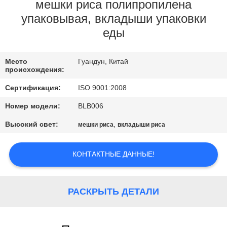
КОНТРОЛЬ
мешки риса полипропилена
упаковывая, вкладыши упаковки
КАЧЕСТВА
еды
КОНТАКТНЫЕ
Место
Гуандун, Китай
ДАННЫЕ
происхождения:
Сертификация:
ISO 9001:2008
ОТПРАВИТЬ
Номер модели:
BLB006
ЗАПРОС
Высокий свет:
,
мешки риса
вкладыши риса
КАРТА
КОНТАКТНЫЕ ДАННЫЕ!
САЙТА
РАСКРЫТЬ ДЕТАЛИ
PRIVACY
POLICY