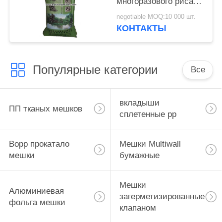
многоразового риса
упаковывая прокатали
negotiable MOQ:10 000 шт.
мешок сплетенный PP
КОНТАКТЫ
Популярные категории
Все
вкладыши
ПП тканых мешков
сплетенные pp
Bopp прокатало
Мешки Multiwall
мешки
бумажные
Мешки
Алюминиевая
загерметизированные
фольга мешки
клапаном