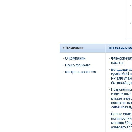
О Компании
ПП тканых м
О Компании
Флексопеча
пакеты
Наша фабрика
вкладыши х
контроль качества
сумки Multi
PP для упак
ботинок/ед
Подгонянны
сплетенные
кладет в ме
паковать п
лепешки/еду
Белые спле
полипропил
мешков 50k
упаковкой 