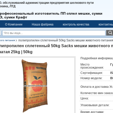
О. обслуживаний администрации предприятия шелкового пути
екина, ЛТД
рофессиональный изготовитель ПП сплел мешки, сумки
Э, сумки Крафт
О Компании
Наша фабрика
контроль качества
контактн
полипропилен сплетенный 50kg Sacks мешки животного питания 
ого питания
липропилен сплетенный 50kg Sacks мешки животного 
чатая 25kg | 50kg
Подробная информаци
Место
Г
происхождения:
Сертификация:
I
Номер модели:
B
Оплата и доставка У
Количество мин заказа
Цена:
Упаковывая детали:
Время доставки: