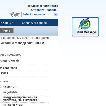
Продажа и поддержка
Отправить запрос
-
Select Language
ые данные
Отправить запрос
Поиск
с подгонянным печатая 25kg | 50kg
питания с подгонянным
я о продукте:
уандун, Китай
SO 9001:2008
LB001
словия:
:
10 000 шт.
negotiable
воздухонепроницаемая
упаковка, 200 ПК/связка
15 до 20 дней