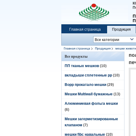
К
П
П
П
Главная страница
Продукция
Главная страница
Продукция
мешки животн
по
Все продукты
пе
ПП тканых мешков
(10)
вкладыши сплетенные pp
(10)
Bopp прокатало мешки
(29)
Мешки Multiwall бумажные
(13)
Алюминиевая фольга мешки
(6)
Мешки загерметизированные
клапаном
(7)
мешки fibc навальные
(10)