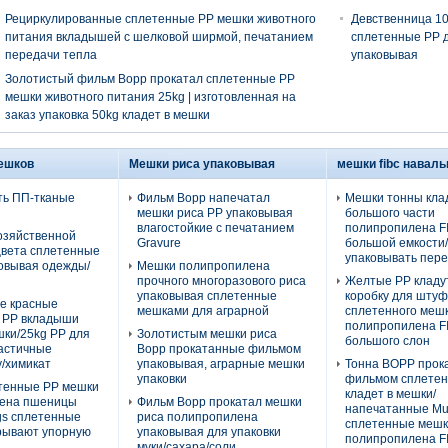
Рециркулированные сплетенные PP мешки животного
Девственница 1
питания вкладышей с шелковой ширмой, печатанием
сплетенные PP 
передачи тепла
упаковывая
Золотистый фильм Bopp прокатал сплетенные PP
мешки животного питания 25kg | изготовленная на
заказ упаковка 50kg кладет в мешки
ешков
Мешки риса упаковывая
мешки fibc навал
ть ПП-тканые
Фильм Bopp напечатал
Мешки тонны кла
мешки риса PP упаковывая
большого части
влагостойкие с печатанием
полипропилена F
озяйственной
Gravure
большой емкости/
-цвета сплетенные
упаковывать пер
овывая одежды/
Мешки полипропилена
ы
прочного многоразового риса
Желтые PP кладу
упаковывая сплетенные
коробку для штуф
е красные
мешками для аграрной
сплетенного меш
 PP вкладыши
полипропилена F
шки/25kg PP для
Золотистым мешки риса
большого слон
ластичные
Bopp прокатанные фильмом
/химикат
упаковывая, аграрные мешки
Тонна BOPP прок
упаковки
фильмом сплетен
тенные PP мешки
кладет в мешки/
ена пшеницы
Фильм Bopp прокатал мешки
напечатанные Mul
gs сплетенные
риса полипропилена
сплетенные меш
срывают упорную
упаковывая для упаковки
полипропилена F
муки/сахара/соли