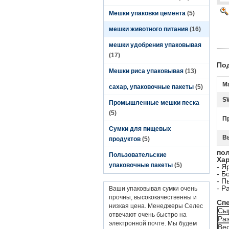
Мешки упаковки цемента
(5)
мешки животного питания
(16)
мешки удобрения упаковывая
(17)
По
Мешки риса упаковывая
(13)
М
сахар, упаковочные пакеты
(5)
S
Промышленные мешки песка
(5)
П
Сумки для пищевых
В
продуктов
(5)
пол
Пользовательские
Ха
упаковочные пакеты
(5)
- Я
- Б
- П
- Р
Ваши упаковывая сумки очень
прочны, высококачественны и
Сп
низкая цена. Менеджеры Селес
Сы
отвечают очень быстро на
Ра
электронной почте. Мы будем
Ве