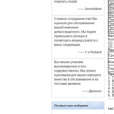
покупать снова!
Цв
Вер
—— Jemshidbek
Дн
We
Славное сотрудничество! Мы
По
оценили для обслуживания
По
Пе
вашей компании
Ис
добросердечного. Мы будем
Кол
приказывать больше и
Кол
посмотреть вперед к работе с
(1)
ваше следующим.
(2)
Пос
—— Г-н Rolland
Сро
Кла
Все мешки упаковки
высокомарочны и eco-
Те
содружественны. Мы сильно
Пр
оцениваем для ваших хорошего
1.
П
качества & обслуживания и на
2.
В
поставке времени.
3.
О
4.
Б
—— Джонсон
5. 
6.
В
Оставьте нам сообщение
тег