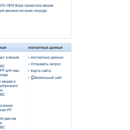
00% OEM Bopp прокатала мешки
для мешков питания лошади
ьные
контактные данные
дет в мешки
контактные данные
Отправить запрос
IBC
PP для еды,
Карта сайта
ехода
Мобильный сайт
т мешки в
а/прочного
ка
IBC
атанная
ная PP
ti-цветом
ки
IBC