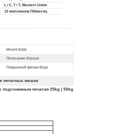
L / C, T / T, Western Union
:
10 миллионов ПК/месяц
мешок bopp
Печатание Gravure
Покрынный фильм Bopp
е печатных мешки
 подгонянным печатая 25kg | 50kg