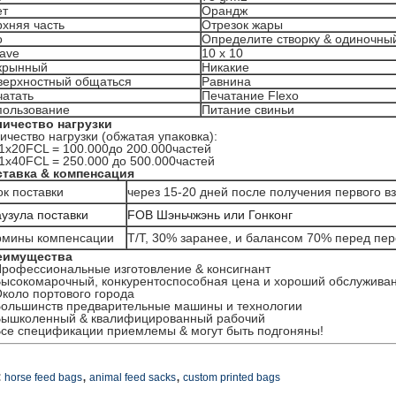
ет
Орандж
хняя часть
Отрезок жары
о
Определите створку & одиночны
ave
10 x 10
крынный
Никакие
верхностный общаться
Равнина
чатать
Печатание Flexo
пользование
Питание свиньи
ичество нагрузки
ичество нагрузки (обжатая упаковка):
 1x20FCL = 100.000до 200.000частей
 1x40FCL = 250.000 до 500.000частей
тавка & компенсация
к поставки
через 15-20 дней после получения первого в
узула поставки
FOB Шэньчжэнь или Гонконг
рмины компенсации
T/T, 30% заранее, и балансом 70% перед пе
еимущества
рофессиональные изготовление & консигнант
ысокомарочный, конкурентоспособная цена и хороший обслужива
коло портового города
ольшинств предварительные машины и технологии
Вышколенный & квалифицированный рабочий
се спецификации приемлемы & могут быть подгоняны!
,
,
:
horse feed bags
animal feed sacks
custom printed bags