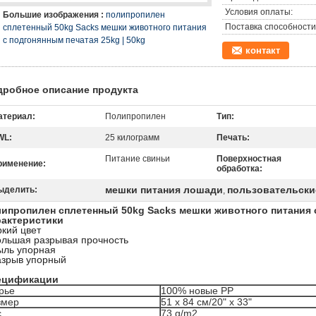
Условия оплаты:
Большие изображения :
полипропилен
Поставка способности
сплетенный 50kg Sacks мешки животного питания
с подгонянным печатая 25kg | 50kg
контакт
дробное описание продукта
атериал:
Полипропилен
Тип:
WL:
25 килограмм
Печать:
Питание свиньи
Поверхностная
рименение:
обработка:
мешки питания лошади
пользовательски
ыделить:
,
ипропилен сплетенный 50kg Sacks мешки животного питания с
рактеристики
ркий цвет
ольшая разрывая прочность
ыль упорная
азрыв упорный
ецификации
рье
100% новые PP
змер
51 x 84 см/20" x 33"
с
73 g/m2